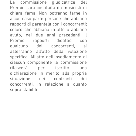
La commissione giudicatrice del
Premio sarà costituita da musicisti di
chiara fama. Non potranno farne in
alcun caso parte persone che abbiano
rapporti di parentela con i concorrenti;
coloro che abbiano in atto o abbiano
avuto, nei due anni precedenti il
Premio, rapporti didattici con
qualcuno dei concorrenti, si
asterranno all'atto della votazione
specifica. All'atto dell'insediamento di
ciascun componente la commissione
rilascerà per iscritto una
dichiarazione in merito alla propria
situazione nei confronti dei
concorrenti, in relazione a quanto
sopra stabilito.
Art. 12
Il Primo premio sarà assegnato solo
in caso di unanimità.
Art. 13
La Prova finale sarà pubblica.