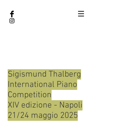
Sigismund T
halberg
I
nternational P
iano
C
ompetition
XIV edizione - Napoli
21/
24 maggio 2025