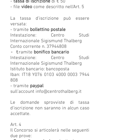
-
tassa di iscrizione
di € 50
- file
video
come descritto nell'Art. 5
La tassa d'iscrizione può essere
versata:
- tramite
bollettino postale
Intestazione:
Centro Studi
Internazionale Sigismund Thalberg
Conto corrente n.
37944808
ramite
bonifico bancario
- t
Intestazione:
Centro Studi
Internazionale Sigismund Thalberg
Istituto bancario: bancoposta
Iban: IT18 Y076
0103 4000 0003 7944
808
- tramite
paypal
sull'account
info@centrothalberg.it
Le domande sprovviste di tassa
d'iscrizione non saranno in alcun caso
accettate.
Art. 4
Il Concorso si articolerà nelle seguenti
due prove: