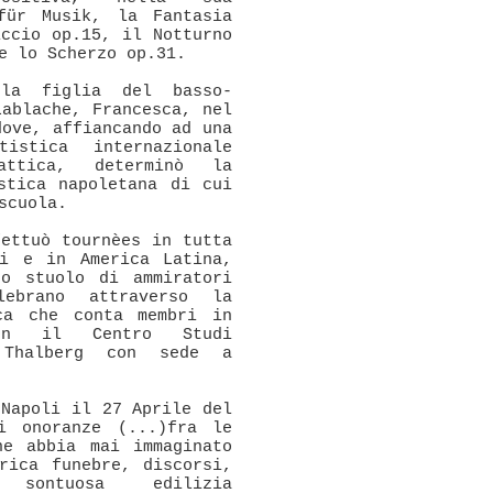
für Musik, la Fantasia
iccio op.15, il Notturno
e lo Scherzo op.31.
la figlia del basso-
Lablache, Francesca, nel
dove, affiancando ad una
tistica internazionale
attica, determinò la
stica napoletana di cui
scuola.
fettuò tournèes in tutta
ti e in America Latina,
no stuolo di ammiratori
ebrano attraverso la
ca che conta membri in
n il Centro Studi
d Thalberg con sede a
 Napoli il 27 Aprile del
i onoranze (...)fra le
ne abbia mai immaginato
rica funebre, discorsi,
, sontuosa edilizia