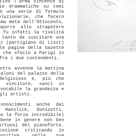
tivo l'arma vincente di
ie drammatiche su temi
tò una serie di formule
oluzionarie, che fecero
ima metà dell'Ottocento,
pporre allo strapotere
e fu infatti la rivalità
 tanto da suscitare una
oz (partigiano di Liszt)
le pagine della Gazette
a che sfociò a Parigi in
fra i due contendenti.
ontro avvenne la mattina
saloni del palazzo della
Belgioioso e, più che
 vincitore, sancì in
ivocabile la grandezza e
gli artisti.
onoscimenti anche dai
Hanslick, Donizetti,
va la forza incredibile)
bbene in genere non ben
irtuosi del pianoforte,
cezione criticando in
positiva, nella sua