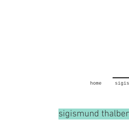
home
sigi
sigismund thalbe