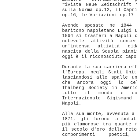
rivista Neue Zeitschrift 
sulla Norma op.12, il Capr
op.16, le Variazioni op.17 
Avendo sposato ne 1844 
baritono napoletano Luigi 
1864 si trasferì a Napoli 
notevole attività concer
un'intensa attività did
nascita della Scuola piani
oggi è il riconosciuto capo
Durante la sua carriera ef
l'Europa, negli Stati Uni
lasciandosi alle spalle u
che ancora oggi lo cel
Thalberg Society in Ameri
tutto il mondo e co
Internazionale Sigismun
Napoli.
Alla sua morte, avvenuta a
1871, gli furono tributat
più clamorose tra quante 
il secolo d'oro della reto
componimenti poetici