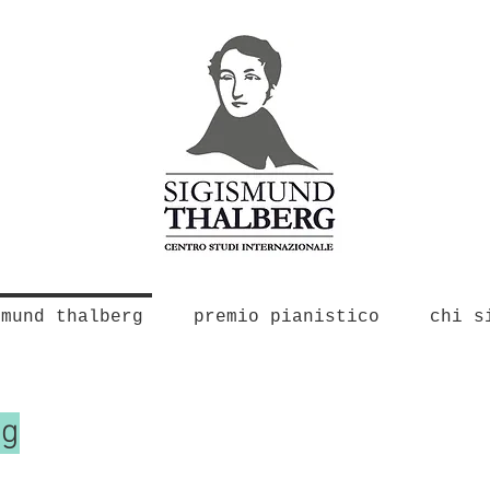
smund thalberg
premio pianistico
chi s
rg