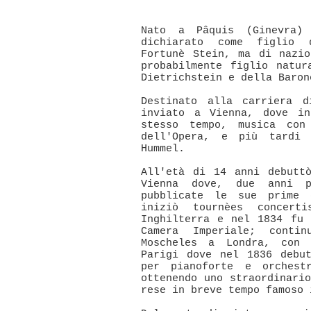
Nato a Pâquis (Ginevra)
dichiarato come figlio 
Fortunè Stein, ma di nazio
probabilmente figlio natur
Dietrichstein e della Baron
Destinato alla carriera d
inviato a Vienna, dove in
stesso tempo, musica con
dell'Opera, e più tardi
Hummel.
All'età di 14 anni debutt
Vienna dove, due anni p
pubblicate le sue prime 
iniziò tournèes concert
Inghilterra e nel 1834 fu 
Camera Imperiale; conti
Moscheles a Londra, con 
Parigi dove nel 1836 debu
per pianoforte e orchest
ottenendo uno straordinari
rese in breve tempo famoso 