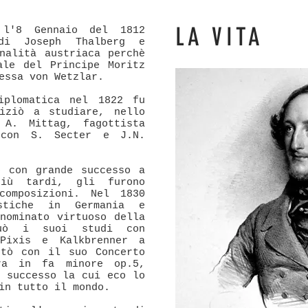
LA VITA
 l'8 Gennaio del 1812
di Joseph Thalberg e
nalità austriaca perchè
ale del Principe Moritz
essa von Wetzlar.
iplomatica nel 1822 fu
iziò a studiare, nello
 A. Mittag, fagottista
 con S. Secter e J.N.
ò con grande successo a
iù tardi, gli furono
composizioni. Nel 1830
istiche in Germania e
nominato virtuoso della
nuò i suoi studi con
Pixis e Kalkbrenner a
ttò con il suo Concerto
ra in fa minore op.5,
o successo la cui eco lo
in tutto il mondo.