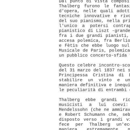
Dal punto di vista composi
Thalberg furono le fantas
d'opera, nelle quali adot
tecniche innovative e riv
del suo pianismo, nella pr
l'unico a potersi contra
pianistico di Liszt -grand
fra i due grandi pianisti,
accesa polemica, fra Berli
e Fètis che ebbe luogo sul
Musicale de Paris, polemic
un pubblico concerto-sfida 
Questo celebre incontro-sc
del 31 marzo del 1837 nei 
Principessa Cristina di 
stabilire un vinto e un
maniera definitiva e inequ
le peculiarità di entrambi 
Thalberg ebbe grandi ric
musicisti a lui coevi: 
Mendelssohn (che ne ammira
e Robert Schumann che, se
disposto verso i grandi v
fece per Thalberg un'ec
maniera estremamente 